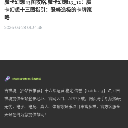
魔卡幻想 13图攻略,魔卡幻想23_12：魔
卡幻想十三图指引：登峰造极的卡牌策
略
2026-03-29 01:34:38
吉祥坊,【j9站长推荐】十六年运营,稳定,信誉【baidu.ag】💕jxf吉
祥坊提供全站登录地址、官网入口、APP下载，网页与手机版畅玩
无忧，电子、电竞、真人、体育等娱乐项目丰富多样，官方客服全
天候在线为您提供帮助！