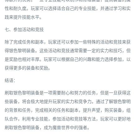
性和耐久度。玩家可以选择适合自己的专业技能，并通过学习和实
践来提升技能水平。
七、参加活动和竞技
除了完成任务和副本，玩家还可以参加一些特殊的活动和竞技来获
得银色黎明装备。这些活动和竞技通常需要一定的实力和技巧，但
是奖励也相对丰厚。玩家可以根据自己的兴趣和能力选择参加，以
获得更多的装备和奖励。
结语：
刷取银色黎明装备是一项需要耐心和努力的任务，但是一旦获得这
些装备，将会极大地提升玩家的实力和竞争力。通过了解银色黎明
的背景和任务，完成相关的任务和副本，提升声望，购买装备，组
队合作，利用专业技能，参加活动和竞技等方法，玩家可以更好地
刷取银色黎明装备，成为魔兽世界中的强者。