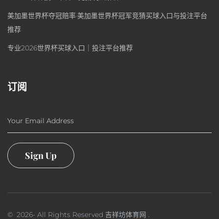
美加墨世界杯夺冠赔率·美加墨世界杯冠军竞猜买球入口与投注平台
推荐
专业2026世界杯买球入口｜投注平台推荐
订阅
Your Email Address
Sign Up
©
2026
- All Rights Reserved
吉祥坊体育网
.