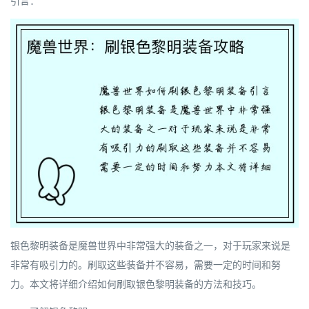
引言：
银色黎明装备是魔兽世界中非常强大的装备之一，对于玩家来说是
非常有吸引力的。刷取这些装备并不容易，需要一定的时间和努
力。本文将详细介绍如何刷取银色黎明装备的方法和技巧。